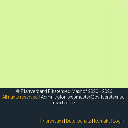
© Pfarrverband Fürstenried-Maxhof 2020 - 2026
All rights reserved
| Adminitrator: webmaster
@
pv-
fuerstenried-
maxhof.de
Impressum
|
Datenschutz
|
Kontakt
|
Login