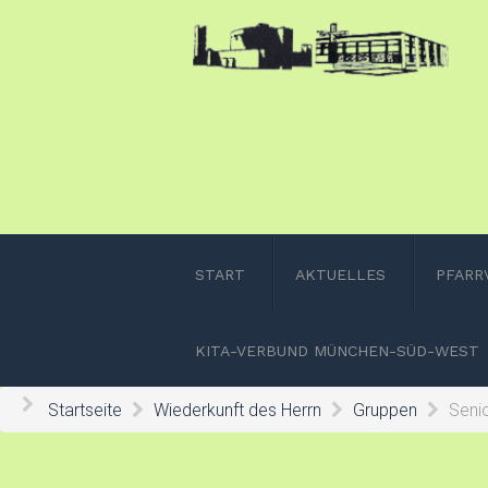
START
AKTUELLES
PFARR
KITA-VERBUND MÜNCHEN-SÜD-WEST
Startseite
Wiederkunft des Herrn
Gruppen
Seni