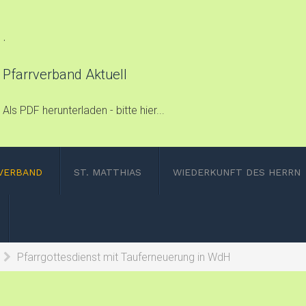
.
Pfarrverband Aktuell
Als PDF herunterladen - bitte hier...
VERBAND
ST. MATTHIAS
WIEDERKUNFT DES HERRN
Pfarrgottesdienst mit Tauferneuerung in WdH